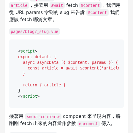
，接著用
fetch
，我們用
article
await
$content
從 URL params 拿到的 slug 來告訴
我們
$content
應該 fetch 哪篇文章。
pages/blog/_slug.vue
<
script
>
export
default
{

  async asyncData ({ $content, params }
) 
{

    const article = await $content('articles, par
  }
return
{ article }
</
script
>
接著用
compoent 來呈現內容，將
<nuxt-content>
剛剛 fetch 出來的內容當作參數
傳入。
document