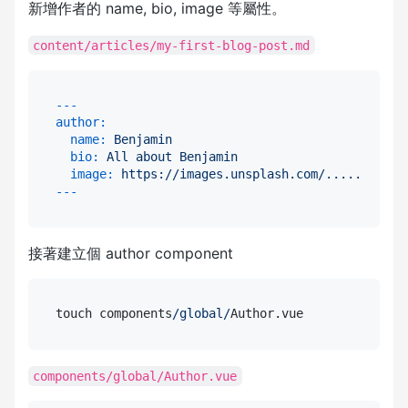
新增作者的 name, bio, image 等屬性。
content/articles/my-first-blog-post.md
---
author:
name:
Benjamin
bio:
All
about
Benjamin
image:
https://images.unsplash.com/.....
接著建立個 author component
touch components
/global/
components/global/Author.vue