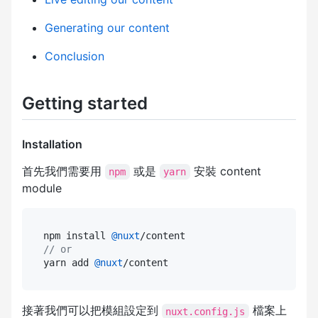
Generating our content
Conclusion
Getting started
Installation
首先我們需要用
或是
安裝 content
npm
yarn
module
npm install 
@nuxt
// or
yarn add 
@nuxt
接著我們可以把模組設定到
檔案上
nuxt.config.js