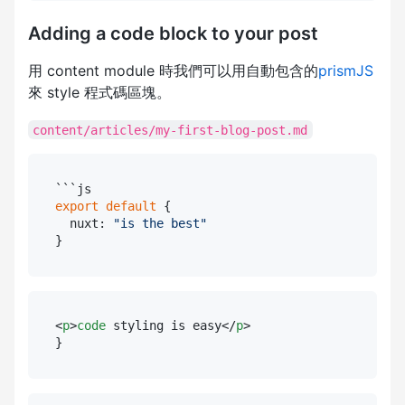
Adding a code block to your post
用 content module 時我們可以用自動包含的
prismJS
來 style 程式碼區塊。
content/articles/my-first-blog-post.md
export
 default 
{

  nuxt: 
"is the best"
<
p
>
code
 styling is easy</
p
>
