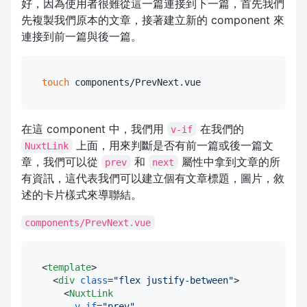
好，因為使用者很難從這一篇連接到下一篇，首先我們
先複製我們原本的文章，接著建立新的 component 來
連接到前一篇與後一篇。
touch
在這 component 中，我們用
在我們的
v-if
上面，用來判斷是否有前一篇或後一篇文
NuxtLink
章，我們可以從
和
屬性中拿到文章的所
prev
next
有資訊，這代表我們可以建立個有文章標題，圖片，敘
述的卡片樣式來導聯結。
components/PrevNext.vue
<
template
>
<
div
class
=
"flex justify-between"
>
<
NuxtLink
v-if
=
"prev"