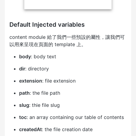
Default Injected variables
content module 給了我們一些預設的屬性，讓我們可
以用來呈現在頁面的 template 上。
body
: body text
dir
: directory
extension
: file extension
path
: the file path
slug
: thie file slug
toc
: an array containing our table of contents
createdAt
: the file creation date