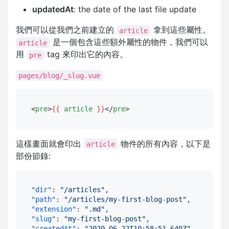
updatedAt
: the date of the last file update
我們可以從我們之前建立的
拿到這些屬性。
article
是一個包含這些額外屬性的物件，我們可以
article
用
tag 來印出它的內容。
pre
pages/blog/_slug.vue
<
pre
>
{{ 
article
 }}
</
pre
>
這樣畫面就會印出
物件的所有內容，以下是
article
部份節錄:
"dir"
:
"/articles"
,
"path"
:
"/articles/my-first-blog-post"
,
"extension"
:
".md"
,
"slug"
:
"my-first-blog-post"
,
"createdAt"
:
"2020-06-22T10:58:51.640Z"
,