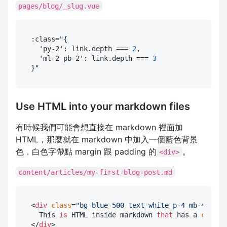
pages/blog/_slug.vue
:class=
"{
  'py-2': link.depth === 
2
,

  'ml-2 pb-2': link.depth === 
3
}
"
Use HTML into your markdown files
有時候我們可能會想直接在 markdown 裡面加
HTML，那麼就在 markdown 中加入一個藍色背景
色，白色字帶點 margin 跟 padding 的
。
<div>
content/articles/my-first-blog-post.md
<
div
class
=
"bg-blue-500 text-white p-4 mb-4"
>

  This 
is
 HTML inside markdown 
that
 has a 
class
</
div