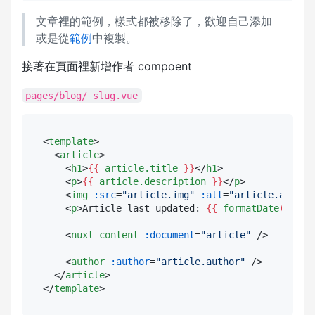
文章裡的範例，樣式都被移除了，歡迎自己添加
或是從
範例
中複製。
接著在頁面裡新增作者 compoent
pages/blog/_slug.vue
<
template
>
<
article
>
<
h1
>
{{ 
article.title
 }}
</
h1
>
<
p
>
{{ 
article.description
 }}
</
p
>
<
img
:src
=
"article.img"
:alt
=
"article.alt"
 /
<
p
>
Article last updated: 
{{ 
formatDate
(
artic
<
nuxt-content
:document
=
"article"
 />
<
author
:author
=
"article.author"
 />
</
article
>
</
template
>