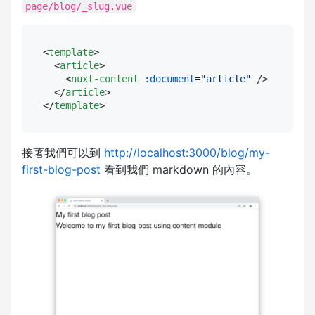
page/blog/_slug.vue
<
template
>
<
article
>
<
nuxt-content
:document
=
"article"
 />
</
article
>
</
template
>
接著我們可以到
http://localhost:3000/blog/my-
first-blog-post
看到我們 markdown 的內容。