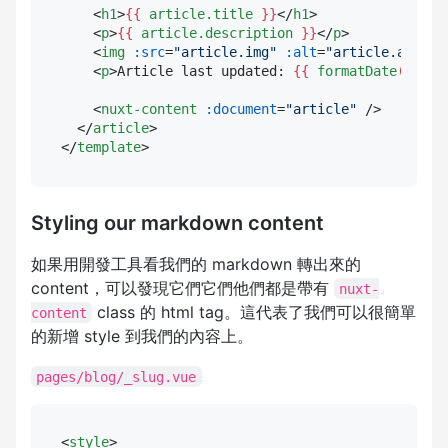
<
h1
>
{{ 
article.title
 }}
</
h1
>
<
p
>
{{ 
article.description
 }}
</
p
>
<
img
:src
=
"article.img"
:alt
=
"article.alt"
 /
<
p
>
Article last updated: 
{{ 
formatDate
(
artic
<
nuxt-content
:document
=
"article"
 />
</
article
>
</
template
>
Styling our markdown content
如果用開發工具看我們的 markdown 轉出來的
content，可以發現它們它們他們都是帶有
nuxt-
class 的 html tag。這代表了我們可以很簡單
content
的新增 style 到我們的內容上。
pages/blog/_slug.vue
<
style
>