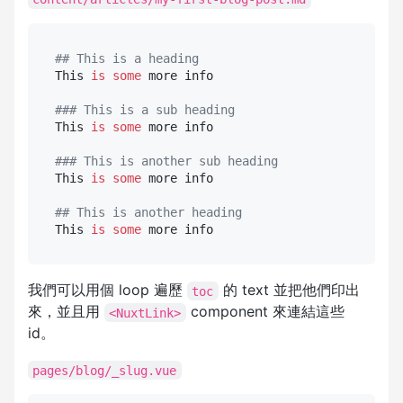
## This is a heading
This 
is
some
 more info

### This is a sub heading
This 
is
some
 more info

### This is another sub heading
This 
is
some
 more info

## This is another heading
This 
is
some
我們可以用個 loop 遍歷
的 text 並把他們印出
toc
來，並且用
component 來連結這些
<NuxtLink>
id。
pages/blog/_slug.vue