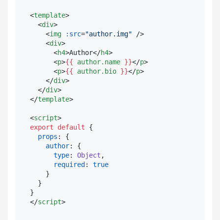
<
template
>
<
div
>
<
img
:src
=
"author.img"
 />
<
div
>
<
h4
>
Author
</
h4
>
<
p
>
{{ 
author.name
 }}
</
p
>
<
p
>
{{ 
author.bio
 }}
</
p
>
</
div
>
</
div
>
</
template
>
<
script
>
export
default
 {

props
: {

author
: {

type
: 
Object
,

required
: 
true
    }

  }

</
script
>