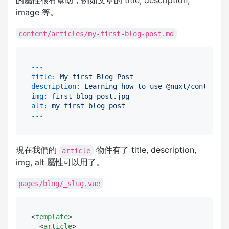
的屬性很有幫助，例如文章的 title, description,
image 等。
content/articles/my-first-blog-post.md
---
title:
My
first
Blog
Post
description:
Learning
how
to
use
@nuxt/content
t
img:
first-blog-post.jpg
alt:
my
first
blog
post
現在我們的
物件有了 title, description,
article
img, alt 屬性可以用了。
pages/blog/_slug.vue
<
template
>
<
article
>