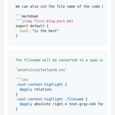
We can also 
add 
the file name of the code 
block 
```markdown

```
  nuxt:
"is the best"
The
filename
will
be
converted
to
a
span
with
a
`
assets
/
css
/
tailwind
.css
`

```
css
.nuxt-content-highlight
 {

@apply
 relative;

.nuxt-content-highlight
.filename
 {

@apply
 absolute right-
0
 text-gray-
600
 font-lig