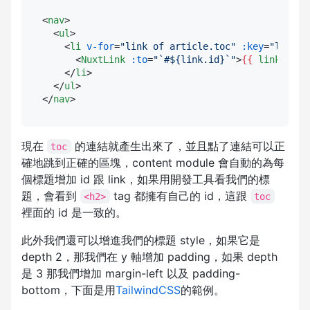
<
nav
>
<
ul
>
<
li
v-for
=
"link of article.toc"
:key
=
"link.i
<
NuxtLink
:to
=
"`#${link.id}`"
>
{{ 
link.text
</
li
>
</
ul
>
</
nav
>
現在
的連結就產生出來了，並且點了連結可以正
toc
確地跳到正確的區塊，content module 會自動的為每
個標題增加 id 跟 link，如果用開發工具看我們的標
題，會看到
tag 都擁有自己的 id，這跟
<h2>
toc
裡面的 id 是一致的。
此外我們還可以增進我們的標題 style，如果它是
depth 2，那我們在 y 軸增加 padding，如果 depth
是 3 那我們增加 margin-left 以及 padding-
bottom，下面是用
TailwindCSS
的範例。