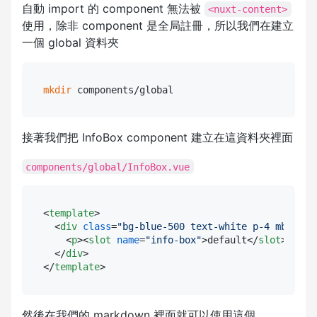
自動 import 的 component 無法被
<nuxt-content>
使用，除非 component 是全局註冊，所以我們在建立
一個 global 資料夾
mkdir
接著我們把 InfoBox component 建立在這資料夾裡面
components/global/InfoBox.vue
<
template
>
<
div
class
=
"bg-blue-500 text-white p-4 mb-4"
>
<
p
>
<
slot
name
=
"info-box"
>
default
</
slot
>
</
p
>
</
div
>
</
template
>
然後在我們的 markdown 裡面就可以使用這個