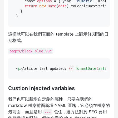
    const 
options
 = { year: 
'numeric'
, month: 
'l
return
new
Date
(
date
).toLocaleDateString(
'en
  }

這樣就可以在我們頁面的 template 上顯示好閱讀的日
期格式。
pages/blog/_slug.vue
<
p
>
Article last updated: 
{{ 
formatDate
(
article.u
Custion Injected variables
我們也可以新增自定義的屬性，只要在我們的
markdow 檔案前面新增 YAML 區塊，它必須在檔案的
最前面，而且是用
包住，這方法對於 SEO 要用
---