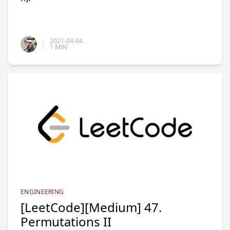
2021-04-04
1 MIN
ENGINEERING
[LeetCode][Medium] 47.
Permutations II