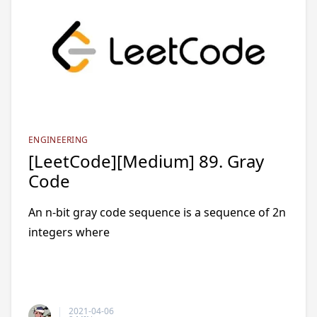
ENGINEERING
[LeetCode][Medium] 89. Gray
Code
An n-bit gray code sequence is a sequence of 2n
integers where
2021-04-06