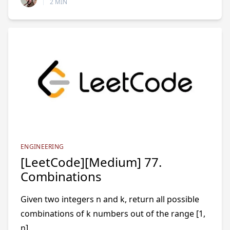
2 MIN
ENGINEERING
[LeetCode][Medium] 77.
Combinations
Given two integers n and k, return all possible
combinations of k numbers out of the range [1,
n].