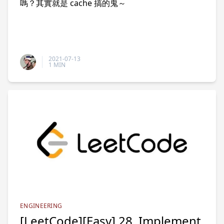
嗎？其實就是 cache 搞的鬼～
2021-07-13
1 MIN
ENGINEERING
[LeetCode][Easy] 28. Implement